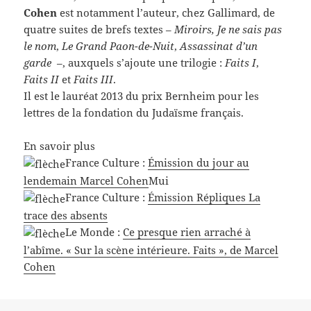
Cohen
est notamment l’auteur, chez Gallimard, de
quatre suites de brefs textes –
Miroirs, Je ne sais pas
le nom
,
Le Grand Paon-de-Nuit
,
Assassinat d’un
garde
–, auxquels s’ajoute une trilogie :
Faits I
,
Faits II
et
Faits III
.
Il est le lauréat 2013 du prix Bernheim pour les
lettres de la fondation du Judaïsme français.
En savoir plus
France Culture :
Émission du jour au
lendemain Marcel Cohen
Mui
France Culture :
Émission Répliques La
trace des absents
Le Monde :
Ce presque rien arraché à
l’abîme. « Sur la scène intérieure. Faits », de Marcel
Cohen