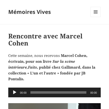
Mémoires Vives
MENU
ET
WIDGETS
Rencontre avec Marcel
Cohen
Cette semaine, nous recevons
Marcel Cohen,
écrivain, pour son livre
Sur la scène
intérieure,Faits
,
publié chez Gallimard, dans la
collection « L’un et l’autre » fondée par JB
Pontalis.
Lecteur
00:00
00:00
audio