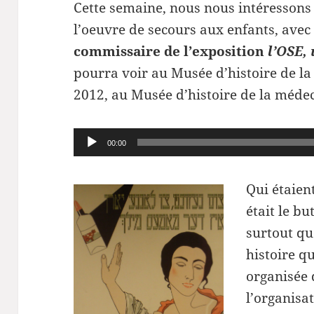
Cette semaine, nous nous intéressons à
l’oeuvre de secours aux enfants, ave
commissaire de l’exposition
l’OSE,
pourra voir au Musée d’histoire de l
2012, au Musée d’histoire de la médec
Lecteur
00:00
audio
Qui étaien
était le bu
surtout que
histoire q
organisée 
l’organisat