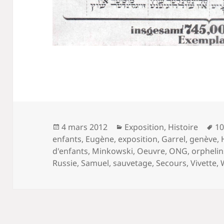
Publié
Catégories
Mo
4 mars 2012
Exposition
,
Histoire
10
le
cl
enfants
,
Eugène
,
exposition
,
Garrel
,
genève
,
d'enfants
,
Minkowski
,
Oeuvre
,
ONG
,
orphelin
Russie
,
Samuel
,
sauvetage
,
Secours
,
Vivette
,