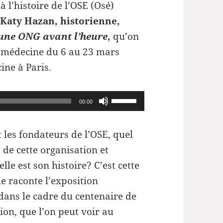
 l’histoire de l’OSE (Osé)
c
Katy Hazan, historienne,
 une ONG avant l’heure
,
qu’on
a médecine du 6 au 23 mars
ine à Paris.
Utilisez
00:00
les
flèches
t les fondateurs de l’OSE, quel
haut/bas
t de cette organisation et
pour
lle est son histoire? C’est cette
augmenter
ue raconte l’exposition
ou
dans le cadre du centenaire de
diminuer
ion, que l’on peut voir au
le