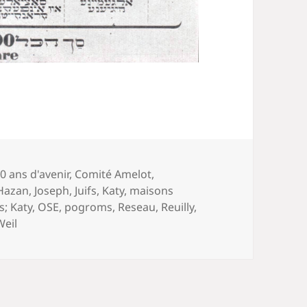
ts-
0 ans d'avenir
,
Comité Amelot
,
és
Hazan
,
Joseph
,
Juifs
,
Katy
,
maisons
s; Katy
,
OSE
,
pogroms
,
Reseau
,
Reuilly
,
Weil