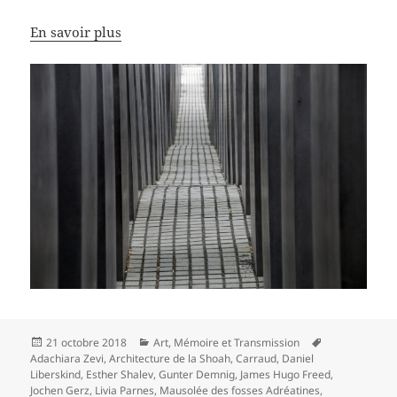
En savoir plus
Publié
Catégories
Mots-
21 octobre 2018
Art
,
Mémoire et Transmission
le
clés
Adachiara Zevi
,
Architecture de la Shoah
,
Carraud
,
Daniel
Liberskind
,
Esther Shalev
,
Gunter Demnig
,
James Hugo Freed
,
Jochen Gerz
,
Livia Parnes
,
Mausolée des fosses Adréatines
,