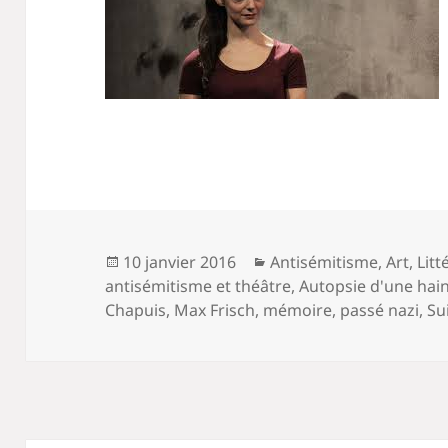
Publié
Catégories
10 janvier 2016
Antisémitisme
,
Art
,
Litt
le
antisémitisme et théâtre
,
Autopsie d'une hain
Chapuis
,
Max Frisch
,
mémoire
,
passé nazi
,
Su