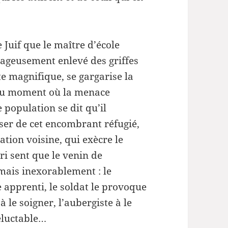
le
volume.
 Juif que le maître d’école
ourageusement enlevé des griffes
e magnifique, se gargarise la
’au moment où la menace
 population se dit qu’il
ser de cet encombrant réfugié,
ation voisine, qui exècre le
ri sent que le venin de
mais inexorablement : le
apprenti, le soldat le provoque
 le soigner, l’aubergiste à le
éluctable…