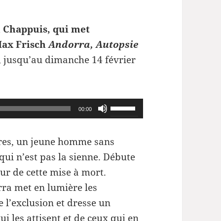
 Chappuis, qui met
Max Frisch
Andorra, Autopsie
, jusqu’au dimanche 14 février
Utilisez
00:00
les
flèches
res, un jeune homme sans
haut/bas
qui n’est pas la sienne. Débute
pour
ur de cette mise à mort.
augmenter
rra met en lumière les
ou
 l’exclusion et dresse un
diminuer
ui les attisent et de ceux qui en