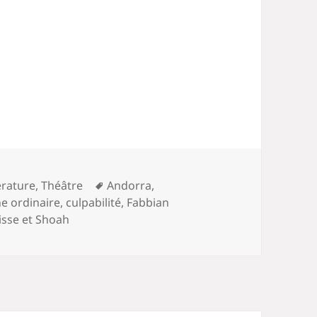
Mots-
érature
,
Théâtre
Andorra
,
clés
e ordinaire
,
culpabilité
,
Fabbian
isse et Shoah