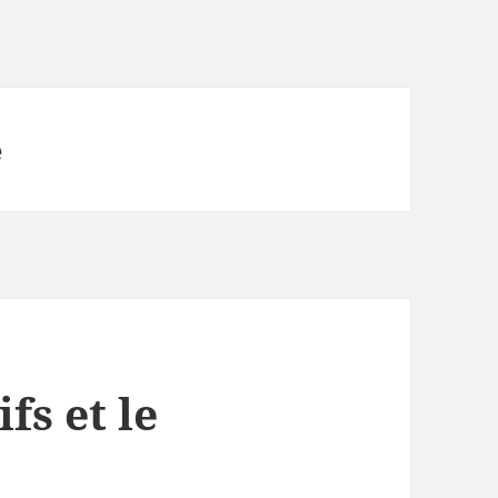
e
fs et le