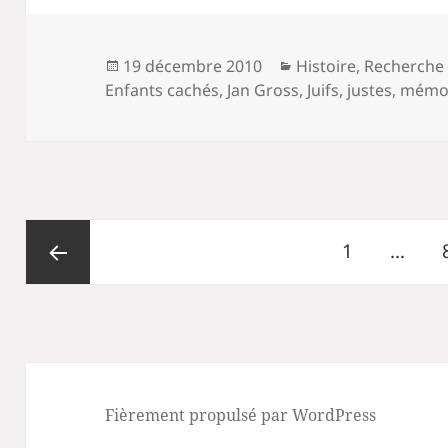
Publié
Catégories
19 décembre 2010
Histoire
,
Recherche
le
Enfants cachés
,
Jan Gross
,
Juifs
,
justes
,
mémo
Pagination
Page
1
…
des
publications
Page
précédente
Fièrement propulsé par WordPress