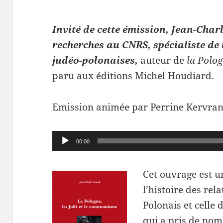
Invité de cette émission, Jean-Char
recherches au CNRS, spécialiste de 
judéo-polonaises,
auteur de
la Polog
paru aux éditions Michel Houdiard.
Emission animée par Perrine Kervran
Lecteur
00:00
audio
Cet ouvrage est un
l’histoire des rela
Polonais et celle
qui a pris de nom