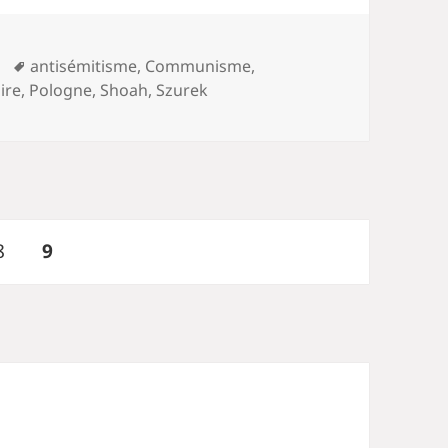
Mots-
antisémitisme
,
Communisme
,
clés
ire
,
Pologne
,
Shoah
,
Szurek
Page
PAGE
8
9