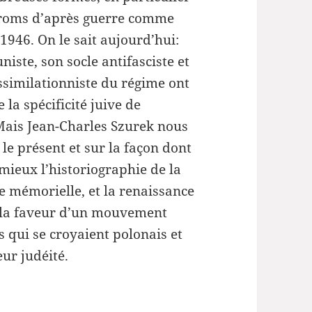
ou
ogroms d’après guerre comme
diminuer
 1946. On le sait aujourd’hui:
le
iste, son socle antifasciste et
volume.
ssimilationniste du régime ont
 la spécificité juive de
Mais Jean-Charles Szurek nous
 le présent et sur la façon dont
mieux l’historiographie de la
e mémorielle, et la renaissance
à la faveur d’un mouvement
 qui se croyaient polonais et
ur judéité.