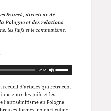
les Szurek, directeur de
la Pologne et des relations
ne, les Juifs et le communisme
,
.
Utilisez
00:00
les
flèches
 recueil d’articles qui retracent
haut/bas
tions entre les Juifs et les
pour
 de l’antisémitisme en Pologne
augmenter
breuses formes, en particulier