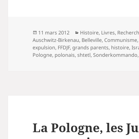
Publié
Catégories
11 mars 2012
Histoire
,
Livres
,
Recherc
le
Auschwitz-Birkenau
,
Belleville
,
Communisme
expulsion
,
FFDJF
,
grands parents
,
histoire
,
Isr
Pologne
,
polonais
,
shtetl
,
Sonderkommando
La Pologne, les Jui