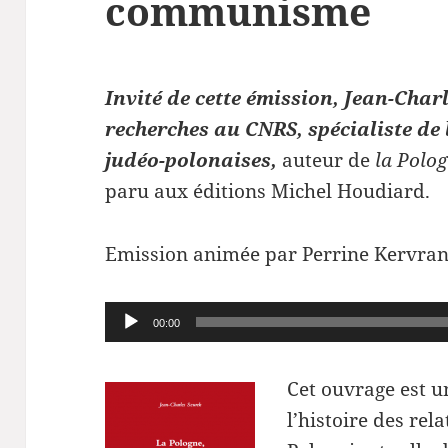
communisme
Invité de cette émission, Jean-Char
recherches au CNRS, spécialiste de 
judéo-polonaises,
auteur de
la Polog
paru aux éditions Michel Houdiard.
Emission animée par Perrine Kervran
Lecteur
00:00
audio
Cet ouvrage est un
l’histoire des rela