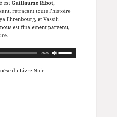
té est
Guillaume Ribot,
nt, retraçant toute l’histoire
ya Ehrenbourg, et Vassili
 nous est finalement parvenu,
ure.
Utilisez
00:00
les
flèches
enèse du Livre Noir
haut/bas
pour
augmenter
ou
diminuer
le