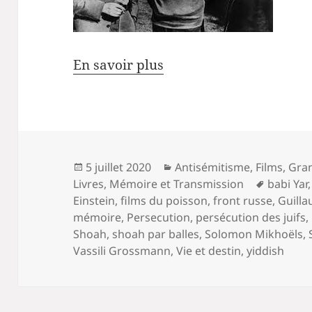
En savoir plus
Publié
Catégories
5 juillet 2020
Antisémitisme
,
Films
,
Gran
le
Mots-
Livres
,
Mémoire et Transmission
babi Yar
clés
Einstein
,
films du poisson
,
front russe
,
Guilla
mémoire
,
Persecution
,
persécution des juifs
,
Shoah
,
shoah par balles
,
Solomon Mikhoëls
,
Vassili Grossmann
,
Vie et destin
,
yiddish