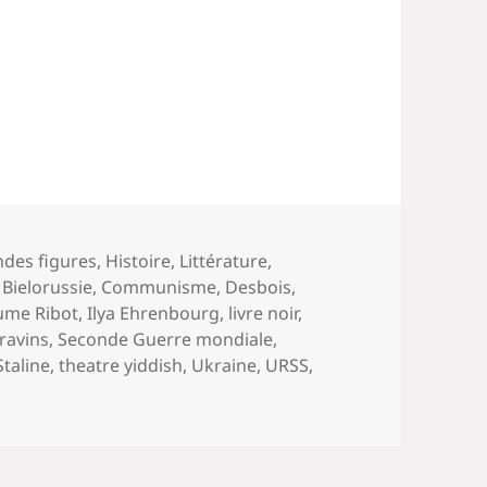
volume.
des figures
,
Histoire
,
Littérature
,
,
Bielorussie
,
Communisme
,
Desbois
,
ume Ribot
,
Ilya Ehrenbourg
,
livre noir
,
ravins
,
Seconde Guerre mondiale
,
Staline
,
theatre yiddish
,
Ukraine
,
URSS
,