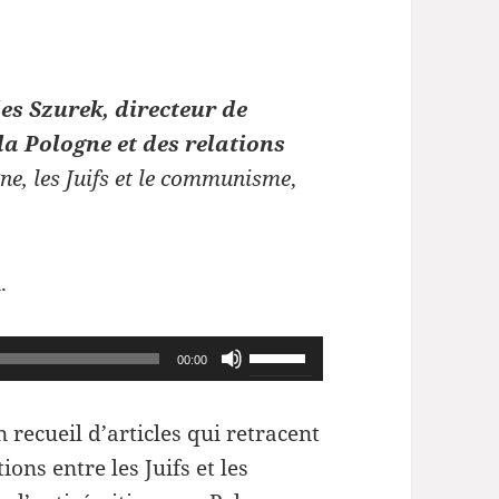
les Szurek, directeur de
la Pologne et des relations
ne, les Juifs et le communisme
,
.
Utilisez
00:00
les
flèches
 recueil d’articles qui retracent
haut/bas
tions entre les Juifs et les
pour