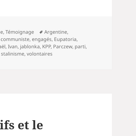
Mots-
he
,
Témoignage
Argentine
,
clés
,
communiste
,
engagés
,
Eupatoria
,
aël
,
Ivan
,
jablonka
,
KPP
,
Parczew
,
parti
,
,
stalinisme
,
volontaires
fs et le