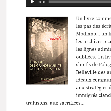
Lecteur
00:00
audio
Un livre comme 
les pas des écri
Modiano… un liv
les archives, éc
les lignes admin
oubliées. Un liv
shtetls de Polo
Belleville des 
idéaux communi
aux
stratégies d
immigrés clande
trahisons, aux sacrifices…