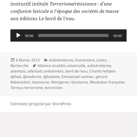
instructif intitulé
Terrorisme/résistance : d’une
confusion lexicale à l’époque des sociétés de masse
aux éditions Le bord de l’eau.
Lecteur
00:00
00:00
audio
Publié
Catégories
8 février 2015
Antisémitisme
,
Evenement
,
Livres
,
le
Mots-
Recherche
Alliance israélite universelle
,
antisémitisme
,
clés
attentats
,
attentats antisémites
,
bord de l'eau
,
Charlie hebdon
,
djihad
,
djihadisme
,
djihadiste
,
Emmanuel Levinas
,
gérard
Rabinovitch
,
islamisme
,
Klemperer
,
résistance
,
Révolution française
,
Terreur
,
terrorisme
,
terroristes
Fièrement propulsé par WordPress