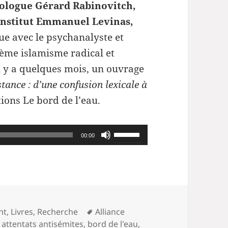
ologue Gérard Rabinovitch,
’Institut Emmanuel Levinas,
ue avec le psychanalyste et
hème islamisme radical et
il y a quelques mois, un ouvrage
tance : d’une confusion lexicale à
ions Le bord de l’eau.
Utilisez
00:00
les
flèches
haut/bas
pour
Mots-
augmenter
nt
,
Livres
,
Recherche
Alliance
clés
,
attentats antisémites
,
bord de l'eau
,
ou