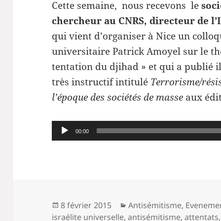
Cette semaine, nous recevons le
soci
chercheur au CNRS, directeur de l
qui vient d’organiser à Nice un colloq
universitaire Patrick Amoyel sur le t
tentation du djihad » et qui a publié 
très instructif intitulé
Terrorisme/résis
l’époque des sociétés de masse
aux édit
Lecteur
00:00
audio
Publié
Catégories
8 février 2015
Antisémitisme
,
Eveneme
le
israélite universelle
,
antisémitisme
,
attentats