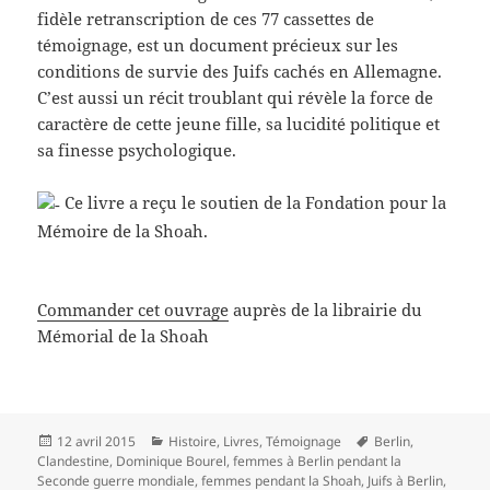
fidèle retranscription de ces 77 cassettes de
témoignage, est un document précieux sur les
conditions de survie des Juifs cachés en Allemagne.
C’est aussi un récit troublant qui révèle la force de
caractère de cette jeune fille, sa lucidité politique et
sa finesse psychologique.
Ce livre a reçu le soutien de la Fondation pour la
Mémoire de la Shoah.
Commander cet ouvrage
auprès de la librairie du
Mémorial de la Shoah
Publié
Catégories
Mots-
12 avril 2015
Histoire
,
Livres
,
Témoignage
Berlin
,
le
clés
Clandestine
,
Dominique Bourel
,
femmes à Berlin pendant la
Seconde guerre mondiale
,
femmes pendant la Shoah
,
Juifs à Berlin
,