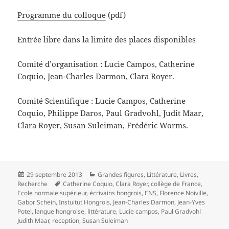
Programme du colloque
(pdf)
Entrée libre dans la limite des places disponibles
Comité d’organisation : Lucie Campos, Catherine
Coquio, Jean-Charles Darmon, Clara Royer.
Comité Scientifique : Lucie Campos, Catherine
Coquio, Philippe Daros, Paul Gradvohl, Judit Maar,
Clara Royer, Susan Suleiman, Frédéric Worms.
Publié
Catégories
29 septembre 2013
Grandes figures
,
Littérature
,
Livres
,
le
Mots-
Recherche
Catherine Coquio
,
Clara Royer
,
collège de France
,
clés
Ecole normale supérieur
,
écrivains hongrois
,
ENS
,
Florence Noiville
,
Gabor Schein
,
Instuitut Hongrois
,
Jean-Charles Darmon
,
Jean-Yves
Potel
,
langue hongroise
,
littérature
,
Lucie campos
,
Paul Gradvohl
Judith Maar
,
reception
,
Susan Suleiman