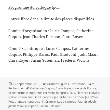
Programme du colloque
(pdf)
Entrée libre dans la limite des places disponibles
Comité d’organisation : Lucie Campos, Catherine
Coquio, Jean-Charles Darmon, Clara Royer.
Comité Scientifique : Lucie Campos, Catherine
Coquio, Philippe Daros, Paul Gradvohl, Judit Maar,
Clara Royer, Susan Suleiman, Frédéric Worms.
Publié
Catégories
29 septembre 2013
Grandes figures
,
Littérature
,
Livres
,
le
Mots-
Recherche
Catherine Coquio
,
Clara Royer
,
collège de France
,
clés
Ecole normale supérieur
,
écrivains hongrois
,
ENS
,
Florence Noiville
,
Gabor Schein
,
Instuitut Hongrois
,
Jean-Charles Darmon
,
Jean-Yves
Potel
,
langue hongroise
,
littérature
,
Lucie campos
,
Paul Gradvohl
Judith Maar
,
reception
,
Susan Suleiman