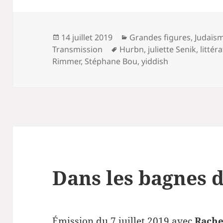
Publié
Catégories
14 juillet 2019
Grandes figures
,
Judaïs
le
Mots-
Transmission
Hurbn
,
juliette Senik
,
littér
clés
Rimmer
,
Stéphane Bou
,
yiddish
Dans les bagnes d
Émission du 7 juillet 2019 avec
Rache