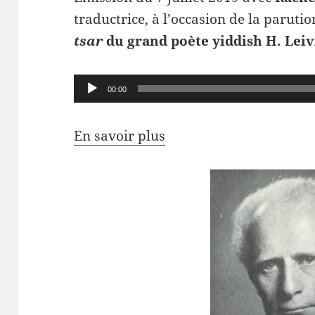
traductrice, à l’occasion de la parutio
tsar
du grand poète yiddish H. Leiv
Lecteur
00:00
audio
En savoir plus