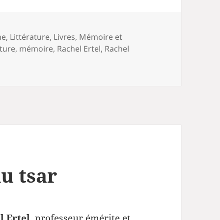
me
,
Littérature
,
Livres
,
Mémoire et
ature
,
mémoire
,
Rachel Ertel
,
Rachel
u tsar
l Ertel
, professeur émérite et