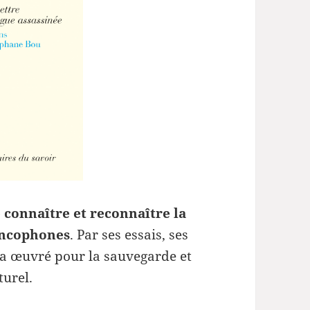
volume.
e connaître et reconnaître la
rancophones
. Par ses essais, ses
 a œuvré pour la sauvegarde et
turel.