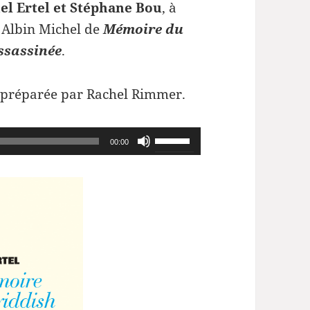
el Ertel et Stéphane Bou
, à
s Albin Michel de
Mémoire du
ssassinée
.
t préparée par Rachel Rimmer.
Utilisez
00:00
les
flèches
haut/bas
pour
augmenter
ou
diminuer
le