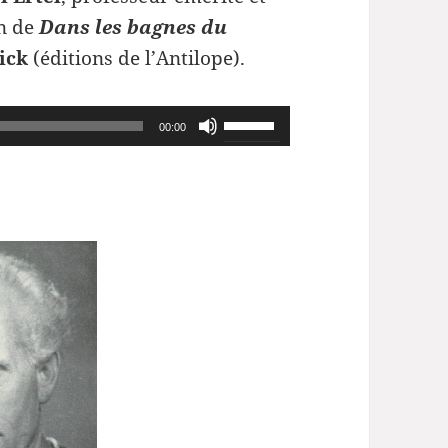
n de
Dans les bagnes du
ick
(éditions de l’Antilope).
Utilisez
00:00
les
flèches
haut/bas
pour
augmenter
ou
diminuer
le
volume.