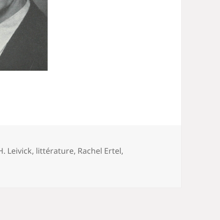
Mots-
H. Leivick
,
littérature
,
Rachel Ertel
,
clés