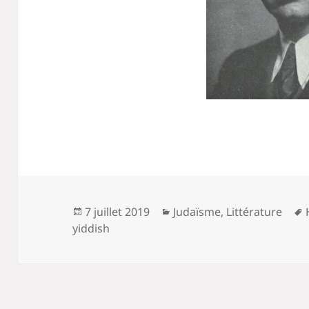
Publié
Catégories
7 juillet 2019
Judaïsme
,
Littérature
le
yiddish