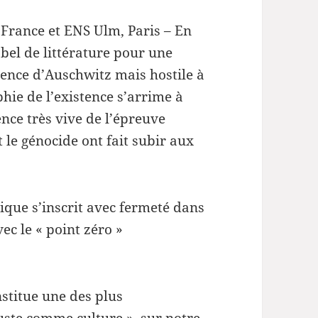
le
e France et ENS Ulm, Paris – En
volume.
bel de littérature pour une
ience d’Auschwitz mais hostile à
hie de l’existence s’arrime à
ence très vive de l’épreuve
t le génocide ont fait subir aux
nique s’inscrit avec fermeté dans
ec le « point zéro »
stitue une des plus
uste comme culture », sur notre