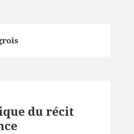
grois
ique du récit
nce