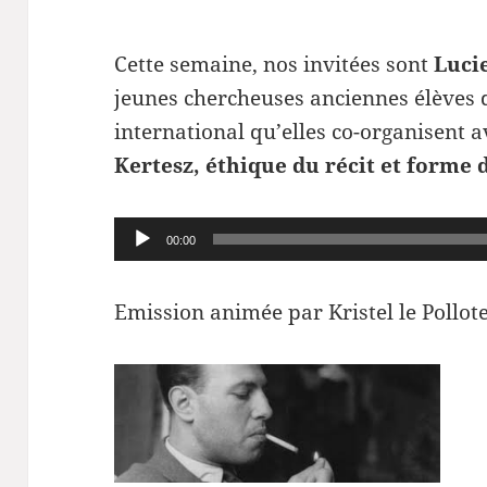
Cette semaine, nos invitées sont
Luci
jeunes chercheuses anciennes élèves d
international qu’elles co-organisent 
Kertesz, éthique du récit et forme 
Lecteur
00:00
audio
Emission animée par Kristel le Pollot