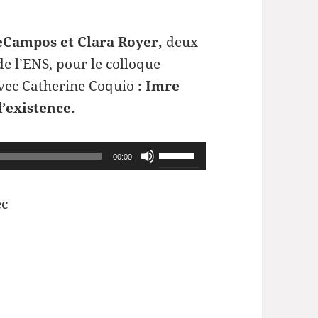
eCampos et Clara Royer,
deux
e l’ENS, pour le colloque
avec Catherine Coquio
:
Imre
d’existence.
Utilisez
00:00
les
flèches
ec
haut/bas
pour
augmenter
ou
diminuer