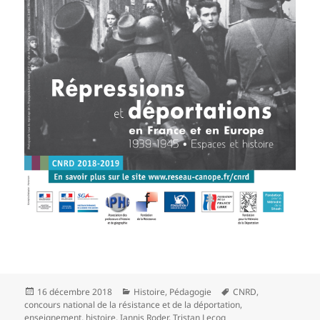
Publié
Catégories
Mots-
16 décembre 2018
Histoire
,
Pédagogie
CNRD
,
le
clés
concours national de la résistance et de la déportation
,
enseignement
,
histoire
,
Iannis Roder
,
Tristan Lecoq