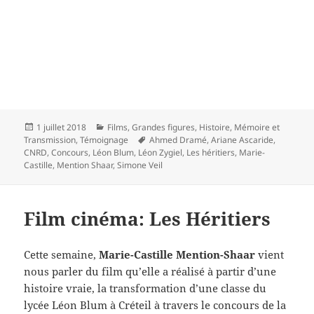
Publié
Catégories
1 juillet 2018
Films
,
Grandes figures
,
Histoire
,
Mémoire et
le
Mots-
Transmission
,
Témoignage
Ahmed Dramé
,
Ariane Ascaride
,
clés
CNRD
,
Concours
,
Léon Blum
,
Léon Zygiel
,
Les héritiers
,
Marie-
Castille
,
Mention Shaar
,
Simone Veil
Film cinéma: Les Héritiers
Cette semaine,
Marie-Castille Mention-Shaar
vient
nous parler du film qu’elle a réalisé à partir d’une
histoire vraie, la transformation d’une classe du
lycée Léon Blum à Créteil à travers le concours de la