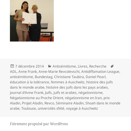
Publié
Catégories
Mots-
7 décembre 2014
Antisémitisme
,
Livres
,
Recherche
le
clés
ADL
,
Anne Frank
,
Anne-Marie Revcolevschi
,
Antidiffamation League
,
antisémitisme
,
Bundestag
,
Christiane Taubira
,
Daniel Pearl
,
éducation à la tolérance
,
femmes à Auschwitz
,
histoire des juifs
dans le monde arabe
,
histoire des juifs dans les pays arabes
,
journal d'Anne Frank
,
Juifs
,
juifs et arabes
,
négationnisme
,
Négationnisme au Proche Orient
,
négationnisme en Iran
,
prix
Aladin
,
Projet Aladin
,
Revco
,
Séminaire Aladin
,
Shoah dans le monde
arabe
,
Toulouse
,
universités d'été
,
voyage à Auschwitz
Fièrement propulsé par WordPress