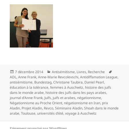
Publié
Catégories
Mots-
7 décembre 2014
Antisémitisme
,
Livres
,
Recherche
le
clés
ADL
,
Anne Frank
,
Anne-Marie Revcolevschi
,
Antidiffamation League
,
antisémitisme
,
Bundestag
,
Christiane Taubira
,
Daniel Pearl
,
éducation à la tolérance
,
femmes à Auschwitz
,
histoire des juifs
dans le monde arabe
,
histoire des juifs dans les pays arabes
,
journal d'Anne Frank
,
Juifs
,
juifs et arabes
,
négationnisme
,
Négationnisme au Proche Orient
,
négationnisme en Iran
,
prix
Aladin
,
Projet Aladin
,
Revco
,
Séminaire Aladin
,
Shoah dans le monde
arabe
,
Toulouse
,
universités d'été
,
voyage à Auschwitz
Fièrement propulsé par WordPress