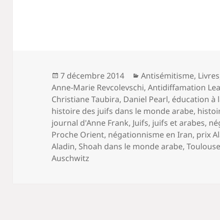
Publié
Catégories
7 décembre 2014
Antisémitisme
,
Livres
le
Anne-Marie Revcolevschi
,
Antidiffamation Le
Christiane Taubira
,
Daniel Pearl
,
éducation à 
histoire des juifs dans le monde arabe
,
histoi
journal d'Anne Frank
,
Juifs
,
juifs et arabes
,
né
Proche Orient
,
négationnisme en Iran
,
prix A
Aladin
,
Shoah dans le monde arabe
,
Toulous
Auschwitz