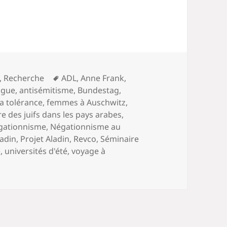
Mots-
,
Recherche
ADL
,
Anne Frank
,
clés
ague
,
antisémitisme
,
Bundestag
,
la tolérance
,
femmes à Auschwitz
,
re des juifs dans les pays arabes
,
gationnisme
,
Négationnisme au
ladin
,
Projet Aladin
,
Revco
,
Séminaire
e
,
universités d'été
,
voyage à