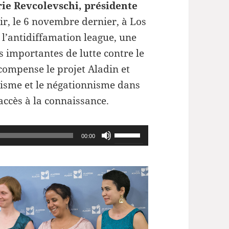
ie Revcolevschi, présidente
ir, le 6 novembre dernier, à Los
, l’antidiffamation league, une
s importantes de lutte contre le
écompense le projet Aladin et
tisme et le négationnisme dans
accès à la connaissance.
Utilisez
00:00
les
flèches
haut/bas
pour
augmenter
ou