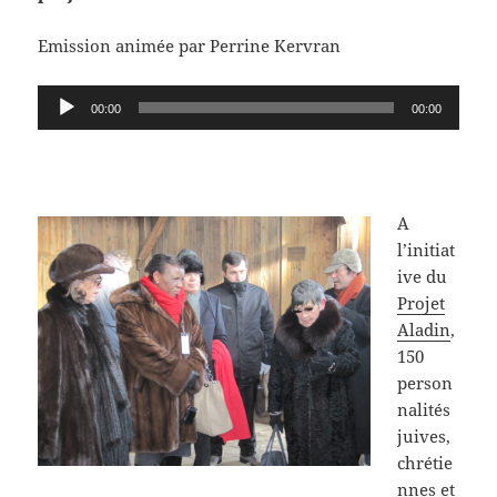
Emission animée par Perrine Kervran
Lecteur
00:00
00:00
audio
A
l’initiat
ive du
Projet
Aladin
,
150
person
nalités
juives,
chrétie
nnes et