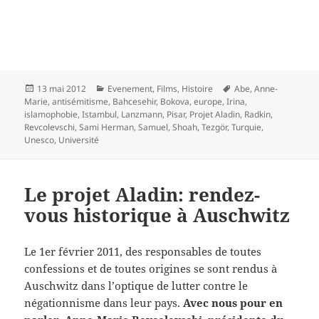
Publié
Catégories
Mots-
13 mai 2012
Evenement
,
Films
,
Histoire
Abe
,
Anne-
le
clés
Marie
,
antisémitisme
,
Bahcesehir
,
Bokova
,
europe
,
Irina
,
islamophobie
,
Istambul
,
Lanzmann
,
Pisar
,
Projet Aladin
,
Radkin
,
Revcolevschi
,
Sami Herman
,
Samuel
,
Shoah
,
Tezgör
,
Turquie
,
Unesco
,
Université
Le projet Aladin: rendez-
vous historique à Auschwitz
Le 1er février 2011, des responsables de toutes
confessions et de toutes origines se sont rendus à
Auschwitz dans l’optique de lutter contre le
négationnisme dans leur pays.
Avec nous pour en