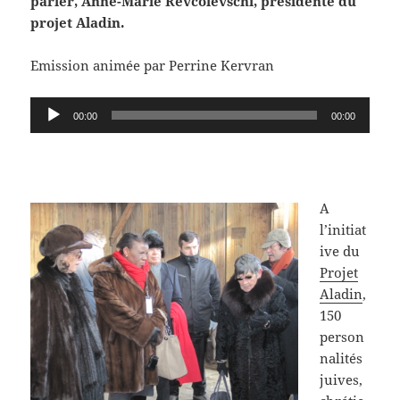
parler, Anne-Marie Revcolevschi, présidente du
projet Aladin.
Emission animée par Perrine Kervran
Lecteur
00:00
00:00
audio
A
l’initiat
ive du
Projet
Aladin
,
150
person
nalités
juives,