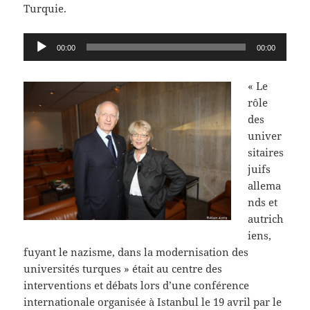
Turquie.
Lecteur
00:00
00:00
audio
« Le
rôle
des
univer
sitaires
juifs
allema
nds et
autrich
iens,
fuyant le nazisme, dans la modernisation des
universités turques » était au centre des
interventions et débats lors d’une conférence
internationale organisée à Istanbul le 19 avril par le