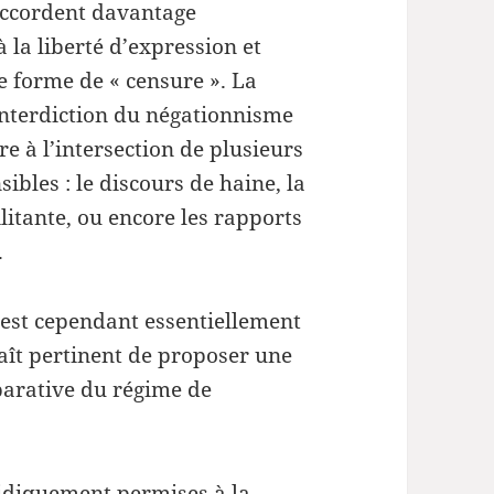
augmenter
accordent davantage
ou
 la liberté d’expression et
diminuer
e forme de « censure ». La
le
interdiction du négationnisme
volume.
re à l’intersection de plusieurs
ibles : le discours de haine, la
itante, ou encore les rapports
.
n est cependant essentiellement
raît pertinent de proposer une
parative du régime de
uridiquement permises à la