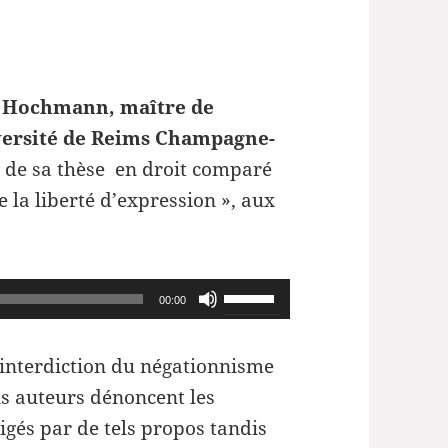
 Hochmann, maître de
iversité de Reims Champagne-
n de sa thèse en droit comparé
 la liberté d’expression », aux
Utilisez
00:00
les
flèches
’interdiction du négationnisme
haut/bas
ins auteurs dénoncent les
pour
ligés par de tels propos tandis