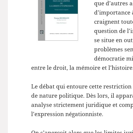
que d’autres 
d’importance à
craignent tout
question de l’
se situe en out
problèmes sens
démocratie mil
entre le droit, la mémoire et l’histoire
Le débat qui entoure cette restrictio
de nature politique. Dès lors, il appa
analyse strictement juridique et com
l’expression négationniste.
On s’aperçoit alors que les limites j