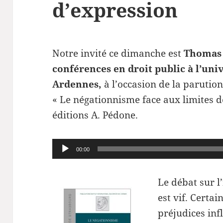
d’expression
Notre invité ce dimanche est
Thomas
conférences en droit public à l’un
Ardennes,
à l’occasion de la parutio
« Le négationnisme face aux limites de
éditions A. Pédone.
Lecteur
00:00
audio
Le débat sur l
est vif. Certa
préjudices inf