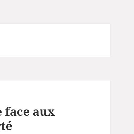
 face aux
rté