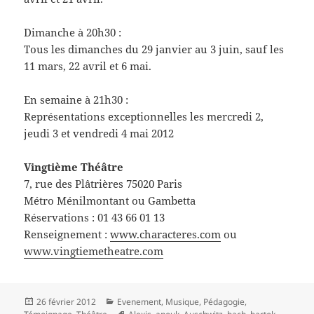
Dimanche à 20h30 :
Tous les dimanches du 29 janvier au 3 juin, sauf les
11 mars, 22 avril et 6 mai.
En semaine à 21h30 :
Représentations exceptionnelles les mercredi 2,
jeudi 3 et vendredi 4 mai 2012
Vingtième Théâtre
7, rue des Plâtrières 75020 Paris
Métro Ménilmontant ou Gambetta
Réservations : 01 43 66 01 13
Renseignement :
www.characteres.com
ou
www.vingtiemetheatre.com
Publié
Catégories
26 février 2012
Evenement
,
Musique
,
Pédagogie
,
le
Mots-