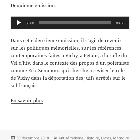
Deuxième émission:
Lecteur
00:00
00:00
audio
Dans cette deuxième émission, il s’agit de revenir
sur les politiques mémorielles, sur les références
contemporaines faites à Vichy, à Pétain, à la rafle du
Vel d’hiv, dans le contexte des propos d’un polémiste
comme Eric Zemmour qui cherche à réviser le rôle
de Vichy dans la déportation des juifs arrêtés sur le
sol français.
En savoir plus
Publié
Catégories
30 décembre 2018
Antisémitisme
,
Histoire
,
Livres
,
Mémoire