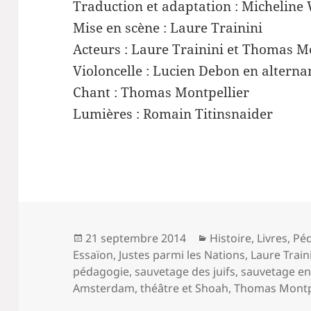
Traduction et adaptation : Micheline
Mise en scène : Laure Trainini
Acteurs : Laure Trainini et Thomas M
Violoncelle : Lucien Debon en altern
Chant : Thomas Montpellier
Lumières : Romain Titinsnaider
Publié
Catégories
21 septembre 2014
Histoire
,
Livres
,
Pé
le
Essaïon
,
Justes parmi les Nations
,
Laure Train
pédagogie
,
sauvetage des juifs
,
sauvetage en
Amsterdam
,
théâtre et Shoah
,
Thomas Montpe