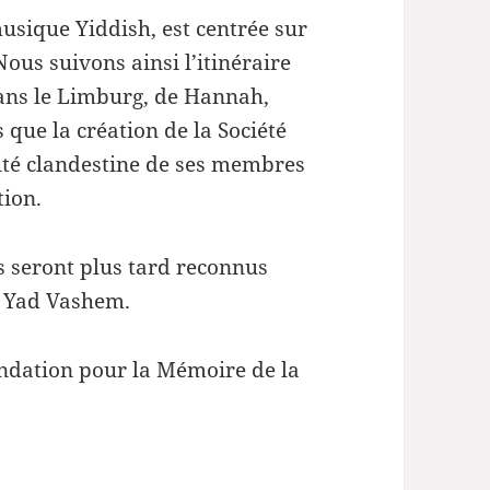
diminuer
musique Yiddish, est centrée sur
le
ous suivons ainsi l’itinéraire
volume.
ans le Limburg, de Hannah,
que la création de la Société
ité clandestine de ses membres
tion.
ts seront plus tard reconnus
ut Yad Vashem.
Fondation pour la Mémoire de la