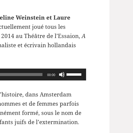
eline Weinstein et Laure
ctuellement joué tous les
 2014 au Théâtre de l’Essaion,
A
naliste et écrivain hollandais
Utilisez
00:00
les
flèches
l’histoire, dans Amsterdam
haut/bas
’hommes et de femmes parfois
pour
ntanément formé, sous le nom de
augmenter
nts juifs de l’extermination.
ou