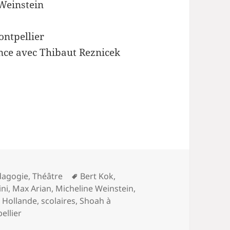
 Weinstein
ontpellier
ance avec Thibaut Reznicek
Mots-
dagogie
,
Théâtre
Bert Kok
,
clés
ini
,
Max Arian
,
Micheline Weinstein
,
 Hollande
,
scolaires
,
Shoah à
llier