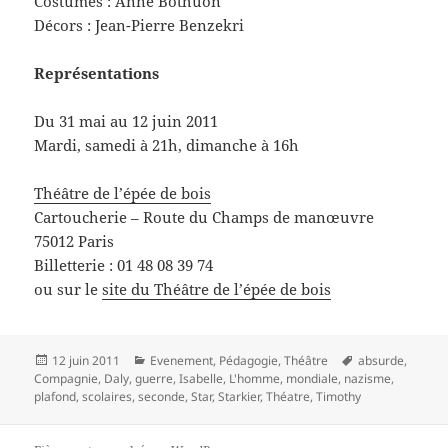
Costumes : Anne Bothuon
Décors : Jean-Pierre Benzekri
Représentations
Du 31 mai au 12 juin 2011
Mardi, samedi à 21h, dimanche à 16h
Théâtre de l’épée de bois
Cartoucherie – Route du Champs de manœuvre
75012 Paris
Billetterie : 01 48 08 39 74
ou sur le
site du Théâtre de l’épée de bois
Publié
Catégories
Mots-
12 juin 2011
Evenement
,
Pédagogie
,
Théâtre
absurde
,
le
clés
Compagnie
,
Daly
,
guerre
,
Isabelle
,
L'homme
,
mondiale
,
nazisme
,
plafond
,
scolaires
,
seconde
,
Star
,
Starkier
,
Théatre
,
Timothy