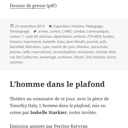
Dossier de presse
(pdf)
Publié
Catégories
25 novembre 2012
Exposition
,
Histoire
,
Pédagogie
,
le
Mots-
Témoignage
armes
,
centre
,
CHRD
,
combat
,
communiquer
,
clés
convoi 11 août 44
,
Dachau
,
déportation
,
enfants
,
FTP-MOI
,
fusilles
,
histoire
,
imprimerie
,
Isabelle
,
Izieu
,
Jean Moulin
,
journal
,
Juifs
,
Klarsfeld
,
libération
,
Lyon
,
mairie de Lyon
,
Montluc
,
parachute
,
presse
,
rafle
,
ravensbrück
,
reconstitutiion
,
résistance
,
résister
,
Rivé
,
rue Ste Catherine
,
sauvetage
,
scolaires
,
Shoah
,
Tola Volosze
,
tracts
,
victimes
L’homme dans le plafond
Théâtre au sommaire de ce jour, avec la pièce de
Timothy Daly, L
‘homme dans le plafond
, mis en
scène par
Isabelle Starkier
, notre invitée.
Emission animée par Perrine Kervran