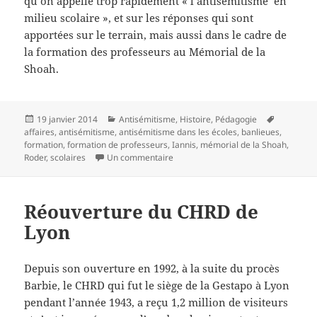
qu’on appelle trop rapidement « l’antisémitisme en
milieu scolaire », et sur les réponses qui sont
apportées sur le terrain, mais aussi dans le cadre de
la formation des professeurs au Mémorial de la
Shoah.
Publié
Catégories
Mots-
19 janvier 2014
Antisémitisme
,
Histoire
,
Pédagogie
le
clés
affaires
,
antisémitisme
,
antisémitisme dans les écoles
,
banlieues
,
formation
,
formation de professeurs
,
Iannis
,
mémorial de la Shoah
,
sur A la reconquête des territoires 
Roder
,
scolaires
Un commentaire
Réouverture du CHRD de
Lyon
Depuis son ouverture en 1992, à la suite du procès
Barbie, le CHRD qui fut le siège de la Gestapo à Lyon
pendant l’année 1943, a reçu 1,2 million de visiteurs