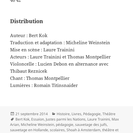
46 42
Distribution
Auteur : Bert Kok
Traduction et adaptation : Micheline Weinstein
Mise en scène : Laure Trainini
Acteurs : Laure Trainini et Thomas Montpellier
Violoncelle : Lucien Debon en alternance avec
Thibaut Reznicek
Chant : Thomas Montpellier
Lumières : Romain Titinsnaider
Publié
Catégories
21 septembre 2014
Histoire
,
Livres
,
Pédagogie
,
Théâtre
le
Mots-
Bert Kok
,
Essaïon
,
Justes parmi les Nations
,
Laure Trainini
,
Max
clés
Arian
,
Micheline Weinstein
,
pédagogie
,
sauvetage des juifs
,
sauvetage en Hollande
,
scolaires
,
Shoah à Amsterdam
,
théâtre et