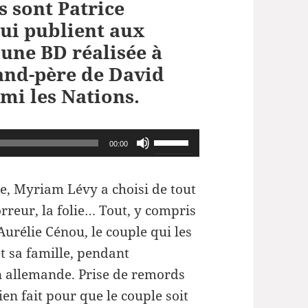
s sont Patrice
ui publient aux
 une BD réalisée à
rand-père de David
mi les Nations.
Utilisez
00:00
les
flèches
e, Myriam Lévy a choisi de tout
haut/bas
orreur, la folie… Tout, y compris
pour
Aurélie Cénou, le couple qui les
augmenter
et sa famille, pendant
ou
n allemande. Prise de remords
diminuer
ien fait pour que le couple soit