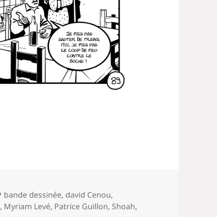
Mots-
bande dessinée
,
david Cenou
,
clés
s
,
Myriam Levé
,
Patrice Guillon
,
Shoah
,