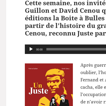
Cette semaine, nos invité
Guillon et David Cenou q
éditions la Boite à Bulles
partir de l’histoire du g
Cenou, reconnu Juste par
Lecteur
00:00
audio
Après guerr
oublier, l’h
Fernand et 
cacha, elle 
l’occupatio
de n’avoir r