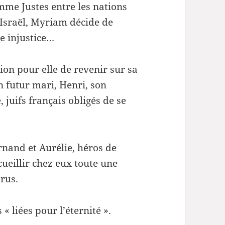
le
me Justes entre les nations
volume.
d’Israël, Myriam décide de
te injustice…
sion pour elle de revenir sur sa
n futur mari, Henri, son
, juifs français obligés de se
rnand et Aurélie, héros de
cueillir chez eux toute une
urus.
« liées pour l’éternité ».