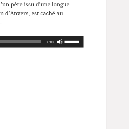
’un père issu d’une longue
n d’Anvers, est caché au
.
Utilisez
00:00
les
flèches
haut/bas
pour
augmenter
ou
diminuer
le
volume.