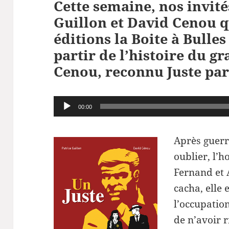
Cette semaine, nos invité
Guillon et David Cenou q
éditions la Boite à Bulles
partir de l’histoire du g
Cenou, reconnu Juste par
Lecteur
00:00
audio
Après guerr
oublier, l’h
Fernand et 
cacha, elle 
l’occupatio
de n’avoir r