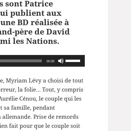
s sont Patrice
ui publient aux
 une BD réalisée à
rand-père de David
mi les Nations.
Utilisez
00:00
les
flèches
e, Myriam Lévy a choisi de tout
haut/bas
orreur, la folie… Tout, y compris
pour
Aurélie Cénou, le couple qui les
augmenter
et sa famille, pendant
ou
n allemande. Prise de remords
diminuer
ien fait pour que le couple soit