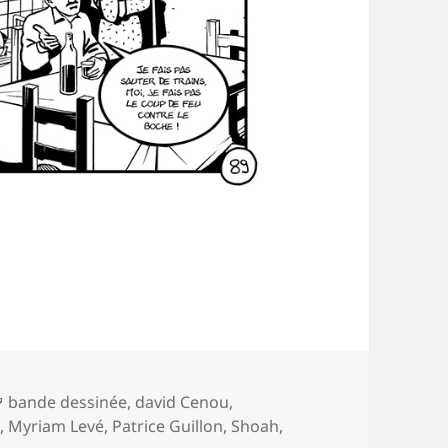
Mots-
bande dessinée
,
david Cenou
,
clés
s
,
Myriam Levé
,
Patrice Guillon
,
Shoah
,