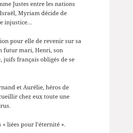
le
me Justes entre les nations
volume.
d’Israël, Myriam décide de
te injustice…
sion pour elle de revenir sur sa
n futur mari, Henri, son
, juifs français obligés de se
rnand et Aurélie, héros de
cueillir chez eux toute une
urus.
« liées pour l’éternité ».