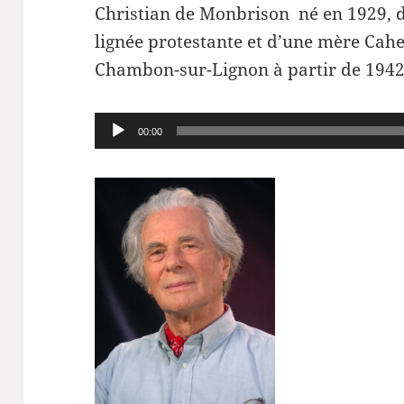
Christian de Monbrison né en 1929, d
lignée protestante et d’une mère Cahe
Chambon-sur-Lignon à partir de 1942
Lecteur
00:00
audio