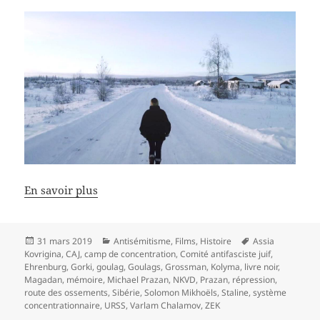
En savoir plus
Publié
Catégories
Mots-
31 mars 2019
Antisémitisme
,
Films
,
Histoire
Assia
le
clés
Kovrigina
,
CAJ
,
camp de concentration
,
Comité antifasciste juif
,
Ehrenburg
,
Gorki
,
goulag
,
Goulags
,
Grossman
,
Kolyma
,
livre noir
,
Magadan
,
mémoire
,
Michael Prazan
,
NKVD
,
Prazan
,
répression
,
route des ossements
,
Sibérie
,
Solomon Mikhoëls
,
Staline
,
système
concentrationnaire
,
URSS
,
Varlam Chalamov
,
ZEK