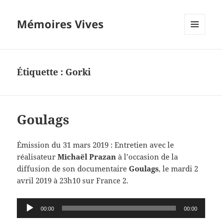
Mémoires Vives
MENU
ET
WIDGETS
Étiquette :
Gorki
Goulags
Émission du 31 mars 2019 : Entretien avec le
réalisateur
Michaël Prazan
à l’occasion de la
diffusion de son documentaire
Goulags
, le mardi 2
avril 2019 à 23h10 sur France 2.
Lecteur
00:00
00:00
audio