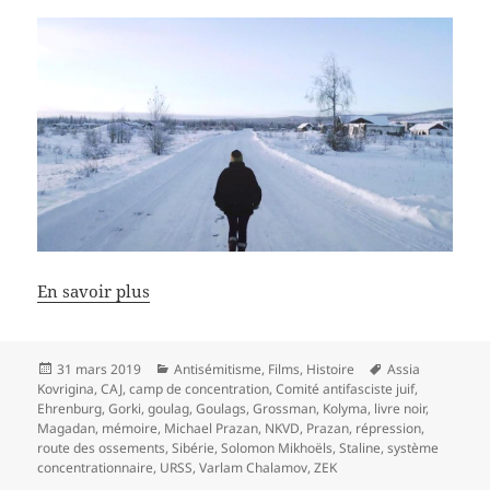
En savoir plus
Publié
Catégories
Mots-
31 mars 2019
Antisémitisme
,
Films
,
Histoire
Assia
le
clés
Kovrigina
,
CAJ
,
camp de concentration
,
Comité antifasciste juif
,
Ehrenburg
,
Gorki
,
goulag
,
Goulags
,
Grossman
,
Kolyma
,
livre noir
,
Magadan
,
mémoire
,
Michael Prazan
,
NKVD
,
Prazan
,
répression
,
route des ossements
,
Sibérie
,
Solomon Mikhoëls
,
Staline
,
système
concentrationnaire
,
URSS
,
Varlam Chalamov
,
ZEK