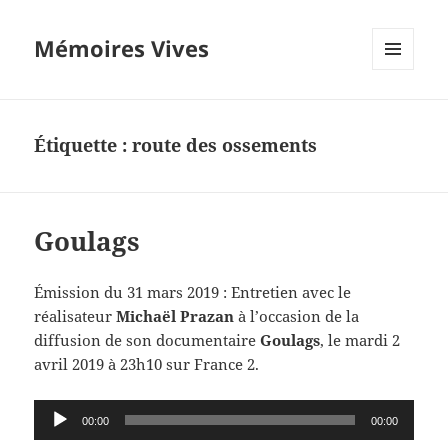
Mémoires Vives
MENU
ET
WIDGETS
Étiquette :
route des ossements
Goulags
Émission du 31 mars 2019 : Entretien avec le
réalisateur
Michaël Prazan
à l’occasion de la
diffusion de son documentaire
Goulags
, le mardi 2
avril 2019 à 23h10 sur France 2.
Lecteur
00:00
00:00
audio