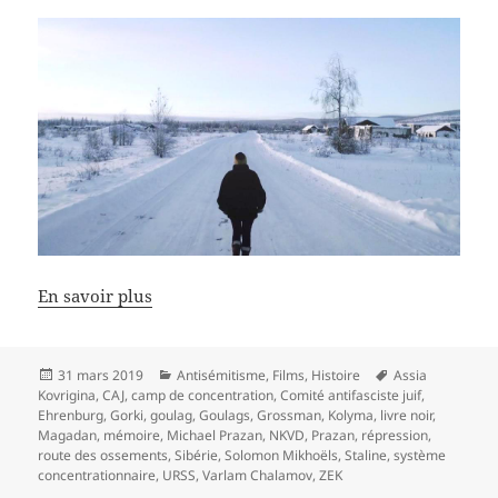
En savoir plus
Publié
Catégories
Mots-
31 mars 2019
Antisémitisme
,
Films
,
Histoire
Assia
le
clés
Kovrigina
,
CAJ
,
camp de concentration
,
Comité antifasciste juif
,
Ehrenburg
,
Gorki
,
goulag
,
Goulags
,
Grossman
,
Kolyma
,
livre noir
,
Magadan
,
mémoire
,
Michael Prazan
,
NKVD
,
Prazan
,
répression
,
route des ossements
,
Sibérie
,
Solomon Mikhoëls
,
Staline
,
système
concentrationnaire
,
URSS
,
Varlam Chalamov
,
ZEK