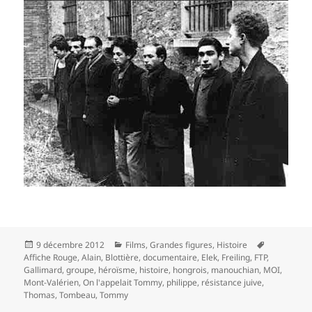
Publié
Catégories
Mots-
9 décembre 2012
Films
,
Grandes figures
,
Histoire
le
clés
Affiche Rouge
,
Alain
,
Blottière
,
documentaire
,
Elek
,
Freiling
,
FTP
,
Gallimard
,
groupe
,
héroïsme
,
histoire
,
hongrois
,
manouchian
,
MOI
,
Mont-Valérien
,
On l'appelait Tommy
,
philippe
,
résistance juive
,
Thomas
,
Tombeau
,
Tommy