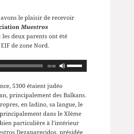
vons le plaisir de recevoir
ociation
Muestros
t les deux parents ont été
s EIF de zone Nord.
Utilisez
00:00
les
flèches
ance, 5300 étaient judéo
haut/bas
man, principalement des Balkans.
pour
opres, en ladino, sa langue, le
augmenter
, principalement dans le XIème
ou
bien particulière à l’intérieur
diminuer
estros Dezaparecidos, présidée