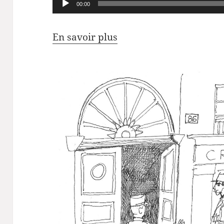
Lecteur
00:00
audio
En savoir plus