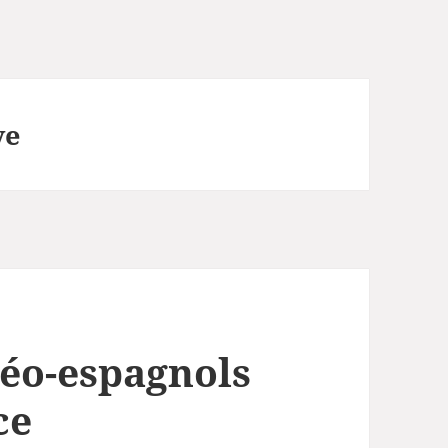
ve
éo-espagnols
ce