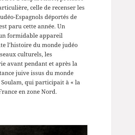
le
rticulière, celle de recenser les
volume.
Judéo-Espagnols déportés de
st paru cette année. Un
un formidable appareil
ute l’histoire du monde judéo
seaux culturels, les
ie avant pendant et après la
istance juive issus du monde
Soulam, qui participait à « la
e France en zone Nord.