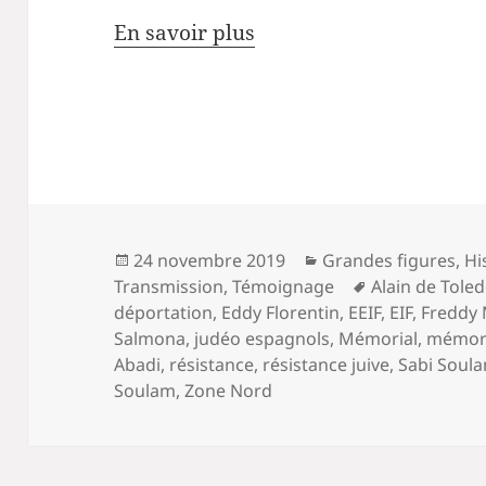
En savoir plus
Publié
Catégories
24 novembre 2019
Grandes figures
,
Hi
le
Mots-
Transmission
,
Témoignage
Alain de Tole
clés
déportation
,
Eddy Florentin
,
EEIF
,
EIF
,
Freddy
Salmona
,
judéo espagnols
,
Mémorial
,
mémori
Abadi
,
résistance
,
résistance juive
,
Sabi Soul
Soulam
,
Zone Nord