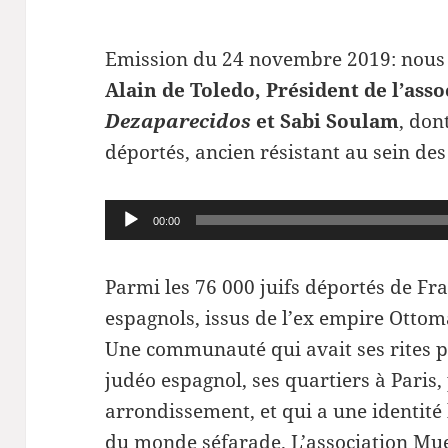
Emission du 24 novembre 2019: nous a
Alain de Toledo, Président de l’ass
Dezaparecidos
et Sabi Soulam
, don
déportés, ancien résistant au sein de
Lecteur
00:00
audio
Parmi les 76 000 juifs déportés de Fr
espagnols, issus de l’ex empire Otto
Une communauté qui avait ses rites pr
judéo espagnol, ses quartiers à Paris
arrondissement, et qui a une identité 
du monde séfarade. L’association Mu