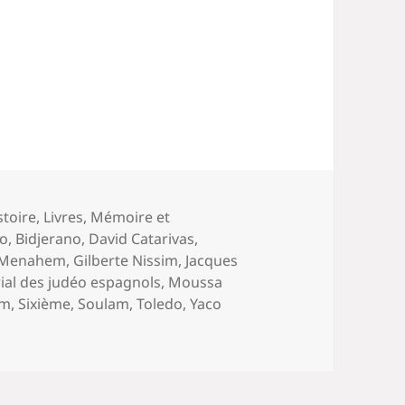
stoire
,
Livres
,
Mémoire et
do
,
Bidjerano
,
David Catarivas
,
 Menahem
,
Gilberte Nissim
,
Jacques
al des judéo espagnols
,
Moussa
am
,
Sixième
,
Soulam
,
Toledo
,
Yaco