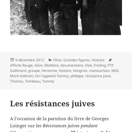
Publié
Catégories
Mots-
9 décembre 2012
Films
,
Grandes figures
,
Histoire
le
clés
Affiche Rouge
,
Alain
,
Blottière
,
documentaire
,
Elek
,
Freiling
,
FTP
,
Gallimard
,
groupe
,
héroïsme
,
histoire
,
hongrois
,
manouchian
,
MOI
,
Mont-Valérien
,
On l'appelait Tommy
,
philippe
,
résistance juive
,
Thomas
,
Tombeau
,
Tommy
Les résistances juives
A l’occasion de la parution du livre de Georges
Loinger sur
les Résistances juives pendant