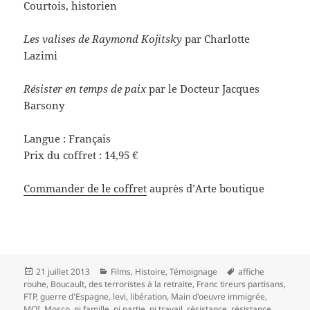
Courtois, historien
Les valises de Raymond Kojitsky
par Charlotte
Lazimi
Résister en temps de paix
par le Docteur Jacques
Barsony
Langue : Français
Prix du coffret : 14,95 €
Commander de le coffret
auprès d’Arte boutique
Publié
Catégories
Mots-
21 juillet 2013
Films
,
Histoire
,
Témoignage
affiche
le
clés
rouhe
,
Boucault
,
des terroristes à la retraite
,
Franc tireurs partisans
,
FTP
,
guerre d'Espagne
,
levi
,
libération
,
Main d'oeuvre immigrée
,
MOI
,
Mosco
,
ni famille
,
ni partie
,
ni travail
,
résistance
,
résistance