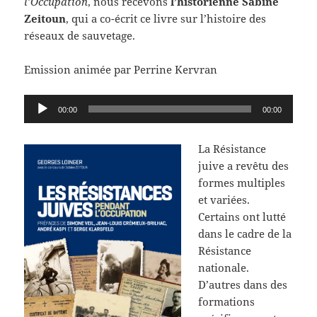
l’Occupation
, nous recevons
l’historienne Sabine
Zeitoun
, qui a co-écrit ce livre sur l’histoire des
réseaux de sauvetage.
Emission animée par Perrine Kervran
Lecteur
00:00
00:00
audio
La Résistance
juive a revêtu des
formes multiples
et variées.
Certains ont lutté
dans le cadre de la
Résistance
nationale.
D’autres dans des
formations