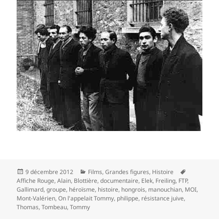
Publié
Catégories
Mots-
9 décembre 2012
Films
,
Grandes figures
,
Histoire
le
clés
Affiche Rouge
,
Alain
,
Blottière
,
documentaire
,
Elek
,
Freiling
,
FTP
,
Gallimard
,
groupe
,
héroïsme
,
histoire
,
hongrois
,
manouchian
,
MOI
,
Mont-Valérien
,
On l'appelait Tommy
,
philippe
,
résistance juive
,
Thomas
,
Tombeau
,
Tommy