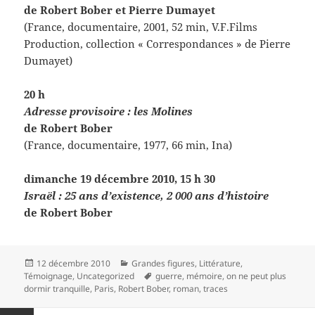
de Robert Bober et Pierre Dumayet
(France, documentaire, 2001, 52 min, V.F.Films
Production, collection « Correspondances » de Pierre
Dumayet)
20 h
Adresse provisoire : les Molines
de Robert Bober
(France, documentaire, 1977, 66 min, Ina)
dimanche 19 décembre 2010, 15 h 30
Israël : 25 ans d’existence, 2 000 ans d’histoire
de Robert Bober
Publié
Catégories
12 décembre 2010
Grandes figures
,
Littérature
,
le
Mots-
Témoignage
,
Uncategorized
guerre
,
mémoire
,
on ne peut plus
clés
dormir tranquille
,
Paris
,
Robert Bober
,
roman
,
traces