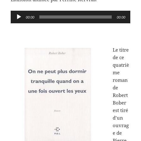
Lecteur
00:00
00:00
audio
Le titre
de ce
quatriè
me
roman
de
Robert
Bober
est tiré
d’un
ouvrag
e de
Pierre