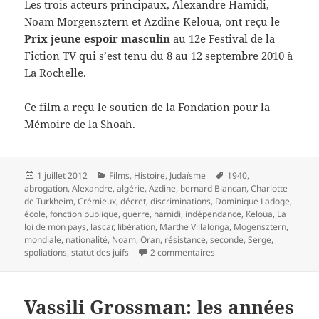
Les trois acteurs principaux, Alexandre Hamidi,
Noam Morgensztern et Azdine Keloua, ont reçu le
Prix jeune espoir masculin
au 12e
Festival de la
Fiction TV
qui s’est tenu du 8 au 12 septembre 2010 à
La Rochelle.
Ce film a reçu le soutien de la Fondation pour la
Mémoire de la Shoah.
Publié
Catégories
Mots-
1 juillet 2012
Films
,
Histoire
,
Judaïsme
1940
,
le
clés
abrogation
,
Alexandre
,
algérie
,
Azdine
,
bernard Blancan
,
Charlotte
de Turkheim
,
Crémieux
,
décret
,
discriminations
,
Dominique Ladoge
,
école
,
fonction publique
,
guerre
,
hamidi
,
indépendance
,
Keloua
,
La
loi de mon pays
,
lascar
,
libération
,
Marthe Villalonga
,
Mogensztern
,
mondiale
,
nationalité
,
Noam
,
Oran
,
résistance
,
seconde
,
Serge
,
sur Les Juifs d’Algérie pe
spoliations
,
statut des juifs
2 commentaires
Vassili Grossman: les années