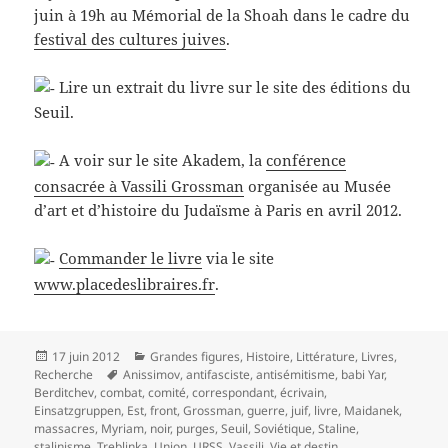
juin à 19h au Mémorial de la Shoah dans le cadre du
festival des cultures juives
.
Lire un extrait du livre sur le site des éditions du
Seuil.
A voir sur le site Akadem, la
conférence
consacrée à Vassili Grossman
organisée au Musée
d’art et d’histoire du Judaïsme à Paris en avril 2012.
Commander le livre
via le site
www.placedeslibraires.fr
.
Publié
Catégories
17 juin 2012
Grandes figures
,
Histoire
,
Littérature
,
Livres
,
le
Mots-
Recherche
Anissimov
,
antifasciste
,
antisémitisme
,
babi Yar
,
clés
Berditchev
,
combat
,
comité
,
correspondant
,
écrivain
,
Einsatzgruppen
,
Est
,
front
,
Grossman
,
guerre
,
juif
,
livre
,
Maidanek
,
massacres
,
Myriam
,
noir
,
purges
,
Seuil
,
Soviétique
,
Staline
,
stalinisme
,
Treblinka
,
Union
,
URSS
,
Vassili
,
Vie et destin