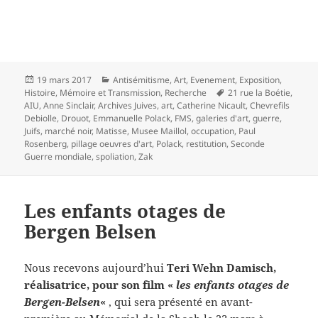
Publié
Catégories
19 mars 2017
Antisémitisme
,
Art
,
Evenement
,
Exposition
,
le
Mots-
Histoire
,
Mémoire et Transmission
,
Recherche
21 rue la Boétie
,
clés
AIU
,
Anne Sinclair
,
Archives Juives
,
art
,
Catherine Nicault
,
Chevrefils
Debiolle
,
Drouot
,
Emmanuelle Polack
,
FMS
,
galeries d'art
,
guerre
,
Juifs
,
marché noir
,
Matisse
,
Musee Maillol
,
occupation
,
Paul
Rosenberg
,
pillage oeuvres d'art
,
Polack
,
restitution
,
Seconde
Guerre mondiale
,
spoliation
,
Zak
Les enfants otages de
Bergen Belsen
Nous recevons aujourd’hui
Teri Wehn Damisch,
réalisatrice, pour son film «
les enfants otages de
Bergen-Belsen
«
, qui sera présenté en avant-