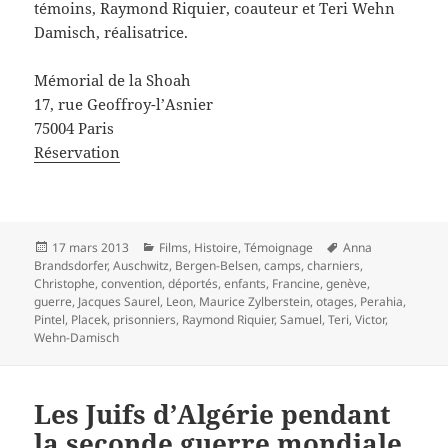
témoins, Raymond Riquier, coauteur et Teri Wehn
Damisch, réalisatrice.
Mémorial de la Shoah
17, rue Geoffroy-l’Asnier
75004 Paris
Réservation
Publié
Catégories
Mots-
17 mars 2013
Films
,
Histoire
,
Témoignage
Anna
le
clés
Brandsdorfer
,
Auschwitz
,
Bergen-Belsen
,
camps
,
charniers
,
Christophe
,
convention
,
déportés
,
enfants
,
Francine
,
genève
,
guerre
,
Jacques Saurel
,
Leon
,
Maurice Zylberstein
,
otages
,
Perahia
,
Pintel
,
Placek
,
prisonniers
,
Raymond Riquier
,
Samuel
,
Teri
,
Victor
,
Wehn-Damisch
Les Juifs d’Algérie pendant
la seconde guerre mondiale