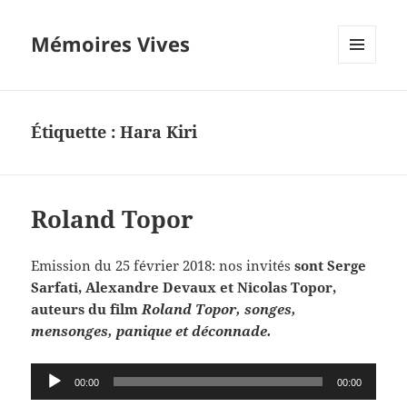
Mémoires Vives
MENU
ET
WIDGETS
Étiquette :
Hara Kiri
Roland Topor
Emission du 25 février 2018: nos invités
sont Serge
Sarfati, Alexandre Devaux et Nicolas Topor,
auteurs du film
Roland Topor, songes,
mensonges, panique et déconnade.
Lecteur
00:00
00:00
audio