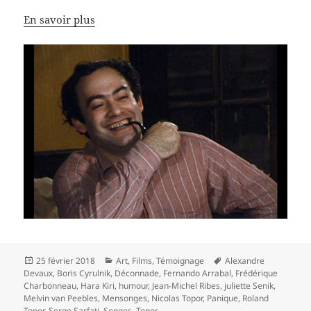
En savoir plus
Publié
Catégories
Mots-
25 février 2018
Art
,
Films
,
Témoignage
Alexandre
le
clés
Devaux
,
Boris Cyrulnik
,
Déconnade
,
Fernando Arrabal
,
Frédérique
Charbonneau
,
Hara Kiri
,
humour
,
Jean-Michel Ribes
,
juliette Senik
,
Melvin van Peebles
,
Mensonges
,
Nicolas Topor
,
Panique
,
Roland
Topor
,
Serge Sarfati
,
Songes
,
Topor