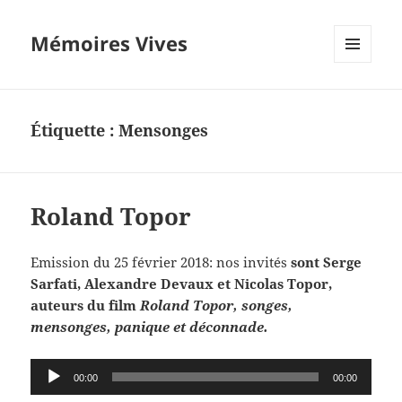
Mémoires Vives
MENU
ET
WIDGETS
Étiquette :
Mensonges
Roland Topor
Emission du 25 février 2018: nos invités
sont Serge
Sarfati, Alexandre Devaux et Nicolas Topor,
auteurs du film
Roland Topor, songes,
mensonges, panique et déconnade.
Lecteur
00:00
00:00
audio