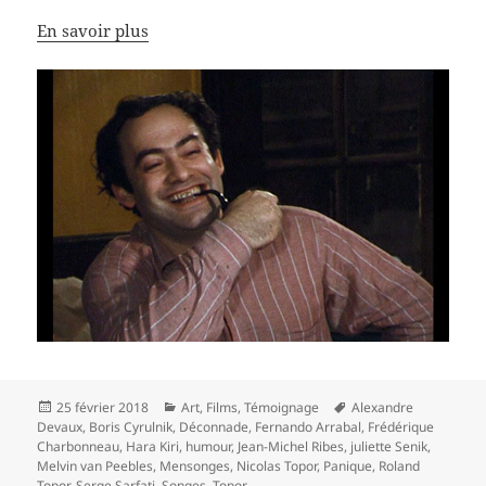
En savoir plus
Publié
Catégories
Mots-
25 février 2018
Art
,
Films
,
Témoignage
Alexandre
le
clés
Devaux
,
Boris Cyrulnik
,
Déconnade
,
Fernando Arrabal
,
Frédérique
Charbonneau
,
Hara Kiri
,
humour
,
Jean-Michel Ribes
,
juliette Senik
,
Melvin van Peebles
,
Mensonges
,
Nicolas Topor
,
Panique
,
Roland
Topor
,
Serge Sarfati
,
Songes
,
Topor