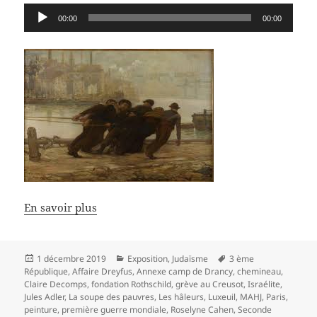
Lecteur
00:00
00:00
audio
En savoir plus
Publié
Catégories
Mots-
1 décembre 2019
Exposition
,
Judaïsme
3 ème
le
clés
République
,
Affaire Dreyfus
,
Annexe camp de Drancy
,
chemineau
,
Claire Decomps
,
fondation Rothschild
,
grève au Creusot
,
Israélite
,
Jules Adler
,
La soupe des pauvres
,
Les hâleurs
,
Luxeuil
,
MAHJ
,
Paris
,
peinture
,
première guerre mondiale
,
Roselyne Cahen
,
Seconde