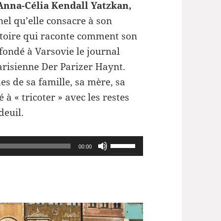
Anna-Célia Kendall Yatzkan,
nel qu’elle consacre à son
istoire qui raconte comment son
ondé à Varsovie le journal
arisienne Der Parizer Haynt.
es de sa famille, sa mère, sa
é à « tricoter » avec les restes
deuil.
Utilisez
00:00
les
flèches
haut/bas
pour
augmenter