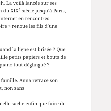
h. La voilà lancée sur ses
e
en du XIX
siècle jusqu’à Paris,
 Internet en rencontres
e » renoue les fils d’une
and la ligne est brisée ? Que
ille petits papiers et bouts de
n piano tout déglingué ?
sa famille. Anna retrace son
t, non sans
u’elle sache enfin que faire de