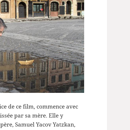
ou
diminuer
le
volume.
rice de ce film, commence avec
issée par sa mère. Elle y
d-père, Samuel Yacov Yatzkan,