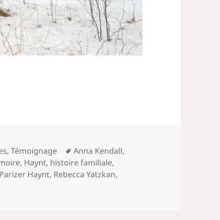
Mots-
es
,
Témoignage
Anna Kendall
,
clés
moire
,
Haynt
,
histoire familiale
,
Parizer Haynt
,
Rebecca Yatzkan
,