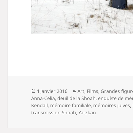
Publié
Catégories
4 janvier 2016
Art
,
Films
,
Grandes figur
le
Anna-Celia
,
deuil de la Shoah
,
enquête de mé
Kendall
,
mémoire familiale
,
mémoires juives
,
transmission Shoah
,
Yatzkan