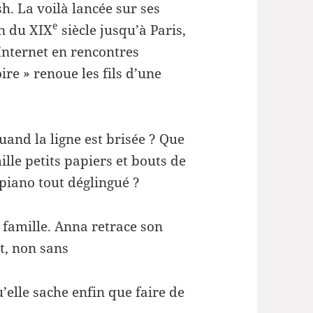
h. La voilà lancée sur ses
e
en du XIX
siècle jusqu’à Paris,
 Internet en rencontres
e » renoue les fils d’une
and la ligne est brisée ? Que
ille petits papiers et bouts de
n piano tout déglingué ?
sa famille. Anna retrace son
t, non sans
u’elle sache enfin que faire de