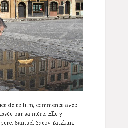
ou
diminuer
le
volume.
rice de ce film, commence avec
issée par sa mère. Elle y
d-père, Samuel Yacov Yatzkan,