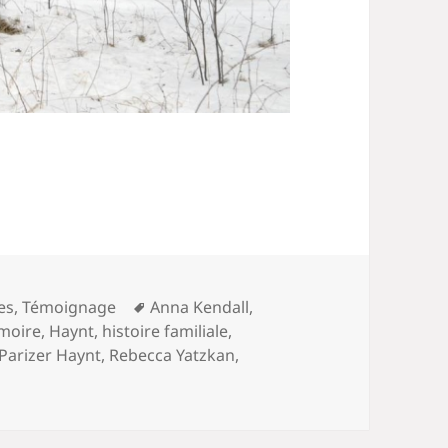
Mots-
es
,
Témoignage
Anna Kendall
,
clés
moire
,
Haynt
,
histoire familiale
,
Parizer Haynt
,
Rebecca Yatzkan
,