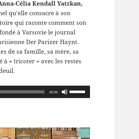
Anna-Célia Kendall Yatzkan,
nel qu’elle consacre à son
istoire qui raconte comment son
ondé à Varsovie le journal
arisienne Der Parizer Haynt.
es de sa famille, sa mère, sa
é à « tricoter » avec les restes
deuil.
Utilisez
00:00
les
flèches
haut/bas
pour
augmenter