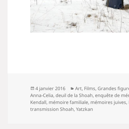
Publié
Catégories
4 janvier 2016
Art
,
Films
,
Grandes figur
le
Anna-Celia
,
deuil de la Shoah
,
enquête de mé
Kendall
,
mémoire familiale
,
mémoires juives
,
transmission Shoah
,
Yatzkan