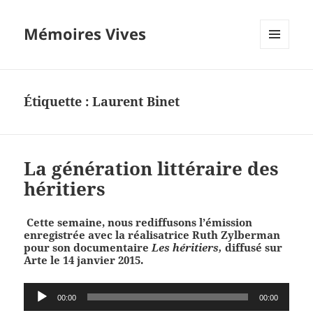
Mémoires Vives
MENU
ET
WIDGETS
Étiquette :
Laurent Binet
La génération littéraire des
héritiers
Cette semaine, nous
rediffusons l’émission
enregistrée avec la réalisatrice Ruth Zylberman
pour son documentaire
Les héritiers,
diffusé sur
Arte le 14 janvier 2015.
Lecteur
00:00
00:00
audio