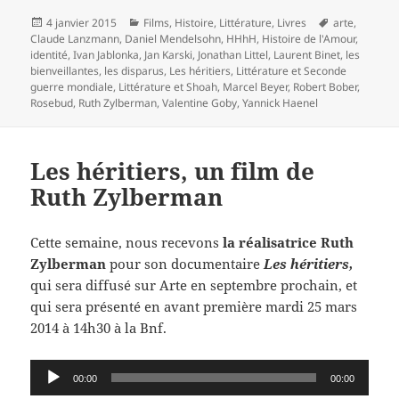
Publié
Catégories
Mots-
4 janvier 2015
Films
,
Histoire
,
Littérature
,
Livres
arte
,
le
clés
Claude Lanzmann
,
Daniel Mendelsohn
,
HHhH
,
Histoire de l'Amour
,
identité
,
Ivan Jablonka
,
Jan Karski
,
Jonathan Littel
,
Laurent Binet
,
les
bienveillantes
,
les disparus
,
Les héritiers
,
Littérature et Seconde
guerre mondiale
,
Littérature et Shoah
,
Marcel Beyer
,
Robert Bober
,
Rosebud
,
Ruth Zylberman
,
Valentine Goby
,
Yannick Haenel
Les héritiers, un film de
Ruth Zylberman
Cette semaine, nous recevons
la réalisatrice Ruth
Zylberman
pour son documentaire
Les héritiers,
qui sera diffusé sur Arte en septembre prochain, et
qui sera présenté en avant première mardi 25 mars
2014 à 14h30 à la Bnf.
Lecteur
00:00
00:00
audio