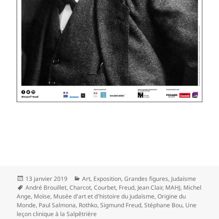
Publié
Catégories
13 janvier 2019
Art
,
Exposition
,
Grandes figures
,
Judaïsme
le
Mots-
André Brouillet
,
Charcot
,
Courbet
,
Freud
,
Jean Clair
,
MAHJ
,
Michel
clés
Ange
,
Moïse
,
Musée d'art et d'histoire du judaïsme
,
Origine du
Monde
,
Paul Salmona
,
Rothko
,
Sigmund Freud
,
Stéphane Bou
,
Une
leçon clinique à la Salpêtrière