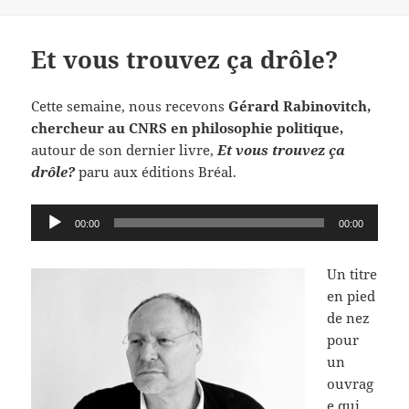
Et vous trouvez ça drôle?
Cette semaine, nous recevons
G
érard Rabinovitch,
chercheur au CNRS en philosophie politique,
autour de son dernier livre,
Et vous tro
uvez ça
drôle?
paru aux éditions Bréal.
Lecteur
00:00
00:00
audio
Un titre
en pied
de nez
pour
un
ouvrag
e qui