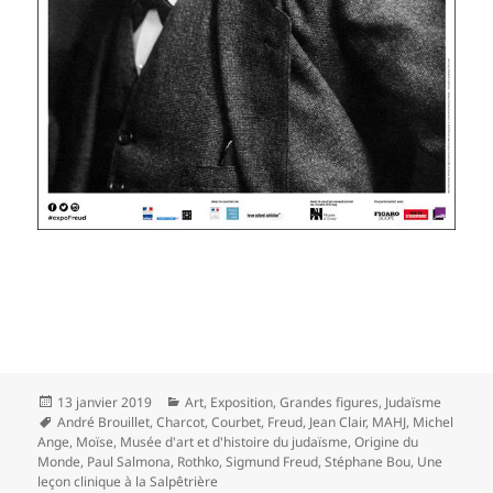
Publié
Catégories
13 janvier 2019
Art
,
Exposition
,
Grandes figures
,
Judaïsme
le
Mots-
André Brouillet
,
Charcot
,
Courbet
,
Freud
,
Jean Clair
,
MAHJ
,
Michel
clés
Ange
,
Moïse
,
Musée d'art et d'histoire du judaïsme
,
Origine du
Monde
,
Paul Salmona
,
Rothko
,
Sigmund Freud
,
Stéphane Bou
,
Une
leçon clinique à la Salpêtrière