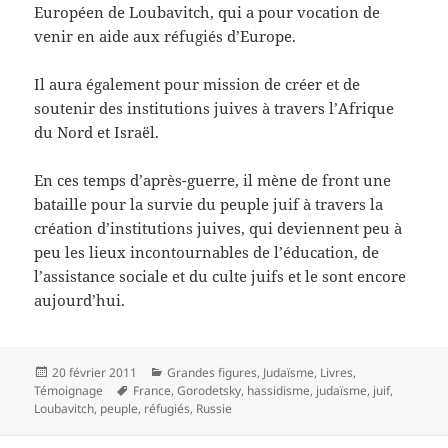
Européen de Loubavitch, qui a pour vocation de
venir en aide aux réfugiés d’Europe.
Il aura également pour mission de créer et de
soutenir des institutions juives à travers l’Afrique
du Nord et Israël.
En ces temps d’après-guerre, il mène de front une
bataille pour la survie du peuple juif à travers la
création d’institutions juives, qui deviennent peu à
peu les lieux incontournables de l’éducation, de
l’assistance sociale et du culte juifs et le sont encore
aujourd’hui.
Publié
Catégories
20 février 2011
Grandes figures
,
Judaïsme
,
Livres
,
le
Mots-
Témoignage
France
,
Gorodetsky
,
hassidisme
,
judaïsme
,
juif
,
clés
Loubavitch
,
peuple
,
réfugiés
,
Russie