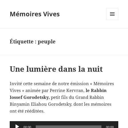
Mémoires Vives
MENU
ET
WIDGETS
Étiquette :
peuple
Une lumière dans la nuit
Invité cette semaine de notre émission « Mémoires
Vives » animée par Perrine Kervran,
le Rabbin
Iossef Gorodetsky,
petit fils du Grand Rabbin
Binyamin Eliahou Gorodetsky, dont les mémoires
ont été rééditées.
Lecteur
00:00
00:00