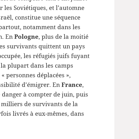
 les Soviétiques, et l’automne
sraël, constitue une séquence
e partout, notamment dans les
on. En
Pologne
, plus de la moitié
res survivants quittent un pays
ccupée, les réfugiés juifs fuyant
 la plupart dans les camps
e « personnes déplacées »,
ssibilité d’émigrer. En
France
,
e danger à compter de juin, puis
milliers de survivants de la
rfois livrés à eux-mêmes, dans