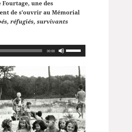
 Fourtage, une des
ient de s’ouvrir au Mémorial
és, réfugiés, survivants
Utilisez
00:00
les
flèches
haut/bas
pour
augmenter
ou
diminuer
le
volume.