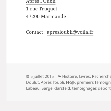
Après l’Oubli
1 rue Truquet
47200 Marmande
Contact :
apresloubli@voila.fr
Publié
Catégories
5 juillet 2015
Histoire
,
Livres
,
Recherch
le
Doulut
,
Après l'oubli
,
FFSJF
,
premiers témoig
Labeau
,
Sarge Klarsfeld
,
témoignages déport