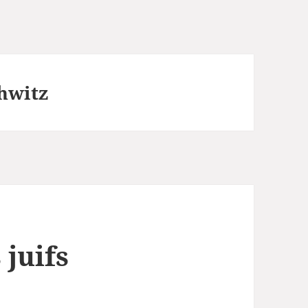
hwitz
 juifs