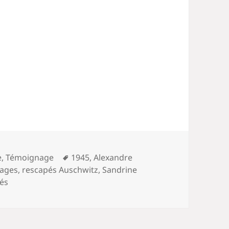
Mots-
e
,
Témoignage
1945
,
Alexandre
clés
nages
,
rescapés Auschwitz
,
Sandrine
és