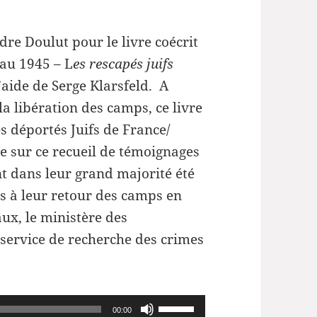
dre Doulut pour le livre coécrit
eau 1945 – L
es rescapés juifs
l’aide de Serge Klarsfeld. A
a libération des camps, ce livre
des déportés Juifs de France/
re sur ce recueil de témoignages
ont dans leur grand majorité été
és à leur retour des camps en
ux, le ministère des
e service de recherche des crimes
Utilisez
00:00