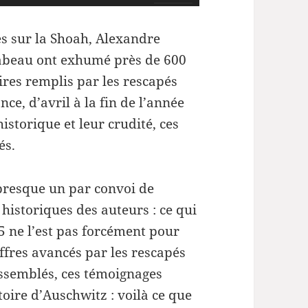
les
flèches
es sur la Shoah, Alexandre
haut/bas
Labeau ont exhumé près de 600
pour
res remplis par les rescapés
augmenter
ce, d’avril à la fin de l’année
ou
istorique et leur crudité, ces
diminuer
és.
le
volume.
 presque un par convoi de
istoriques des auteurs : ce qui
5 ne l’est pas forcément pour
iffres avancés par les rescapés
rassemblés, ces témoignages
oire d’Auschwitz : voilà ce que