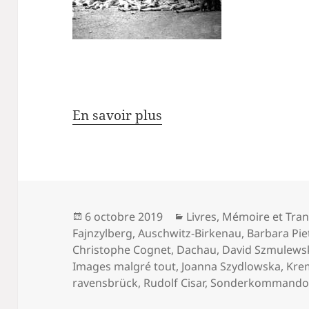
En savoir plus
Publié
Catégories
6 octobre 2019
Livres
,
Mémoire et Tra
le
Fajnzylberg
,
Auschwitz-Birkenau
,
Barbara Pie
Christophe Cognet
,
Dachau
,
David Szmulews
Images malgré tout
,
Joanna Szydlowska
,
Kre
ravensbrück
,
Rudolf Cisar
,
Sonderkommando