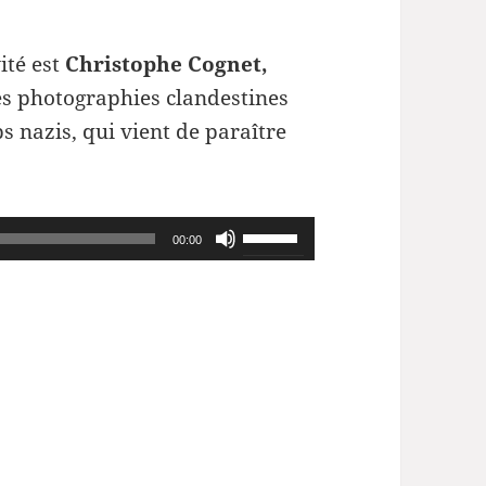
ité est
Christophe Cognet,
es photographies clandestines
s nazis, qui vient de paraître
Utilisez
00:00
les
flèches
haut/bas
pour
augmenter
ou
diminuer