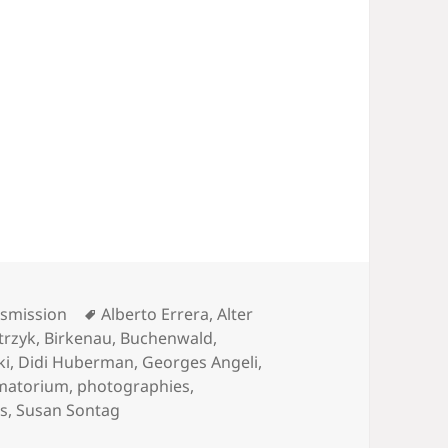
le
volume.
Mots-
nsmission
Alberto Errera
,
Alter
clés
trzyk
,
Birkenau
,
Buchenwald
,
ki
,
Didi Huberman
,
Georges Angeli
,
matorium
,
photographies
,
s
,
Susan Sontag