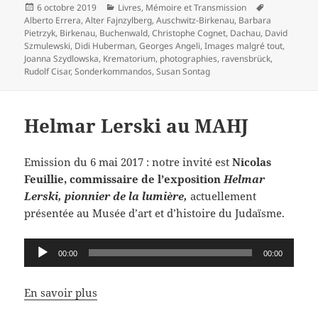
Publié
Catégories
Mots-
6 octobre 2019
Livres
,
Mémoire et Transmission
le
clés
Alberto Errera
,
Alter Fajnzylberg
,
Auschwitz-Birkenau
,
Barbara
Pietrzyk
,
Birkenau
,
Buchenwald
,
Christophe Cognet
,
Dachau
,
David
Szmulewski
,
Didi Huberman
,
Georges Angeli
,
Images malgré tout
,
Joanna Szydlowska
,
Krematorium
,
photographies
,
ravensbrück
,
Rudolf Cisar
,
Sonderkommandos
,
Susan Sontag
Helmar Lerski au MAHJ
Emission du 6 mai 2017 : notre invité est
Nicolas
Feuillie, commissaire de l’exposition
Helmar
Lerski, pionnier de la lumière,
actuellement
présentée au Musée d’art et d’histoire du Judaïsme.
Lecteur
00:00
00:00
audio
En savoir plus