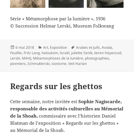
Série « Métamorphose par la lumière », 1936
© Succession Helmar Lerski, Museum Folkwang
Publié
Catégories
Mots-
6 mai 2018
Art
,
Exposition
Arabes et Juifs
,
Avoda
,
le
clés
Feuillie
,
Fritz Lang
,
haloutsim
,
Israël
,
juliette Senik
,
keren Hayessod
,
Lerski
,
MAHJ
,
Métamorphoses de la lumière
,
photographies
,
pionniers
,
Schmuklerski
,
sionisme
,
Veit Harlan
Regards sur les ghettos
Cette semaine, notre invitée est
Sophie Nagiscarde,
responsable des activités culturelles au Mémorial
de la Shoah,
commissaire avec l’historien Daniel
Blatman de l’exposition « Regards sur les ghettos »
au Mémorial de la Shoah.