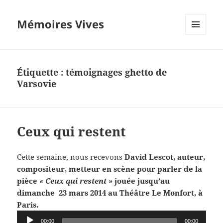
Mémoires Vives
MENU
ET
WIDGETS
Étiquette :
témoignages ghetto de
Varsovie
Ceux qui restent
Cette semaine, nous recevons
David Lescot, auteur,
compositeur, metteur en scène pour parler de la
pièce
« Ceux qui restent »
jouée jusqu’au
dimanche 23 mars 2014 au Théâtre Le Monfort, à
Paris.
Lecteur
00:00
00:00